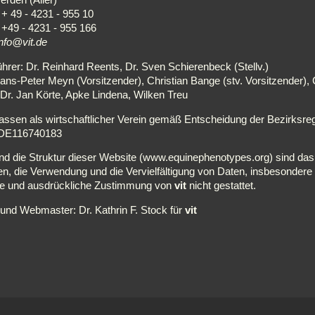
erden (Aller)
 + 49 - 4231 - 955 10
: +49 - 4231 - 955 166
info@vit.de
hrer: Dr. Reinhard Reents, Dr. Sven Schierenbeck (Stellv.)
ans-Peter Meyn (Vorsitzender), Christian Bange (stv. Vorsitzender),
 Dr. Jan Körte, Apke Lindena, Wilken Treu
lassen als wirtschaftlicher Verein gemäß Entscheidung der Bezirksre
: DE116740183
und die Struktur dieser Website (www.equinephenotypes.org) sind d
n, die Verwendung und die Vervielfältigung von Daten, insbesondere T
ige und ausdrückliche Zustimmung von
vit
nicht gestattet.
nd Webmaster: Dr. Kathrin F. Stock für
vit