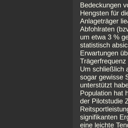
Bedeckungen vo
Hengsten für d
Anlageträger lie
Abfohlraten (bz
um etwa 3 % g
statistisch absi
Erwartungen üb
Trägerfrequenz 
Um schließlich 
sogar gewisse S
unterstützt habe
Population hat 
der Pilotstudie 
Reitsportleistu
signifikanten E
eine leichte Ten