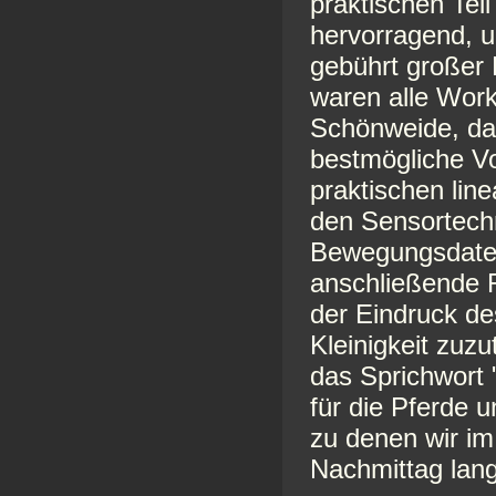
praktischen Teil
hervorragend, u
gebührt großer 
waren alle Wor
Schönweide, da
bestmögliche Vo
praktischen lin
den Sensortechn
Bewegungsdaten
anschließende 
der Eindruck des
Kleinigkeit zuz
das Sprichwort
für die Pferde
zu denen wir i
Nachmittag lang