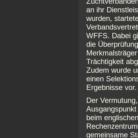
Zuchtverbänden
an ihr Dienstle
wurden, startete
Verbandsvertre
WFFS. Dabei gi
die Überprüfun
Merkmalsträger 
Trächtigkeit ab
Zudem wurde unt
einen Selektions
Ergebnisse vor.
Der Vermutung,
Ausgangspunkt 
beim englischen 
Rechenzentrum 
gemeinsame St