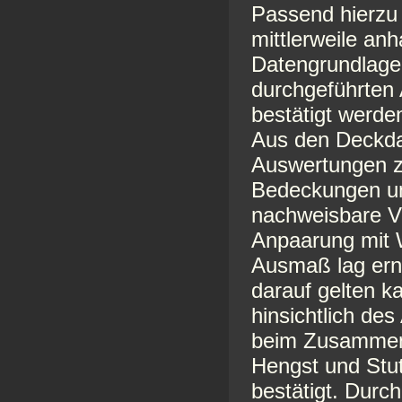
Passend hierzu
mittlerweile anh
Datengrundlage 
durchgeführten
bestätigt werde
Aus den Deckdat
Auswertungen z
Bedeckungen umf
nachweisbare Ve
Anpaarung mit 
Ausmaß lag erne
darauf gelten k
hinsichtlich de
beim Zusamment
Hengst und Stu
bestätigt. Durc