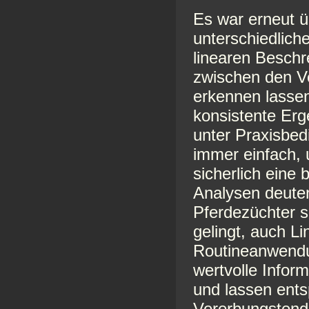
Es war erneut üb
unterschiedlic
linearen Beschr
zwischen den V
erkennen lassen
konsistente Erg
unter Praxisbed
immer einfach, 
sicherlich eine
Analysen deuten
Pferdezüchter s
gelingt, auch Li
Routineanwendun
wertvolle Infor
und lassen ent
Vererbungstend