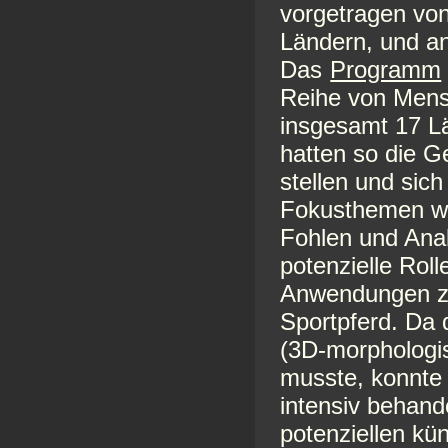
vorgetragen von
Ländern, und a
Das
Programm
Reihe von Mens
insgesamt 17 L
hatten so die G
stellen und sich
Fokusthemen wa
Fohlen und Anal
potenzielle Roll
Anwendungen zu
Sportpferd. Da 
(3D-morphologis
musste, konnte
intensiv behand
potenziellen k