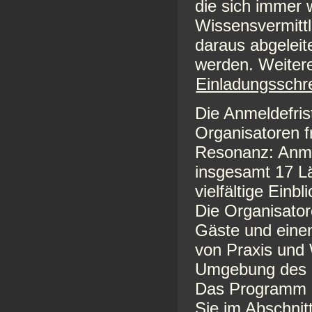
die sich immer 
Wissensvermittl
daraus abgeleit
werden. Weitere
Einladungsschr
Die Anmeldefrist
Organisatoren f
Resonanz: Anm
insgesamt 17 L
vielfältige Einbl
Die Organisatore
Gäste und eine
von Praxis und 
Umgebung des N
Das Programm d
Sie im Abschnit