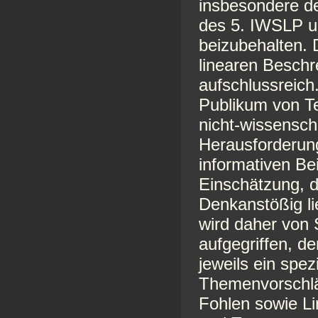
insbesondere de
des 5. IWSLP u
beizubehalten. D
linearen Besch
aufschlussreich
Publikum von T
nicht-wissensch
Herausforderung
informativen Be
Einschätzung, d
Denkanstößig li
wird daher von 
aufgegriffen, d
jeweils ein spez
Themenvorschlä
Fohlen sowie L