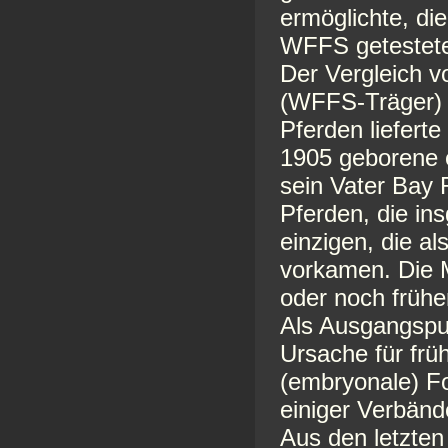
ermöglichte, d
WFFS getesteten
Der Vergleich v
(WFFS-Träger) 
Pferden liefert
1905 geborene e
sein Vater Bay 
Pferden, die in
einzigen, die a
vorkamen. Die M
oder noch frühe
Als Ausgangspu
Ursache für frü
(embryonale) Fo
einiger Verbände
Aus den letzten