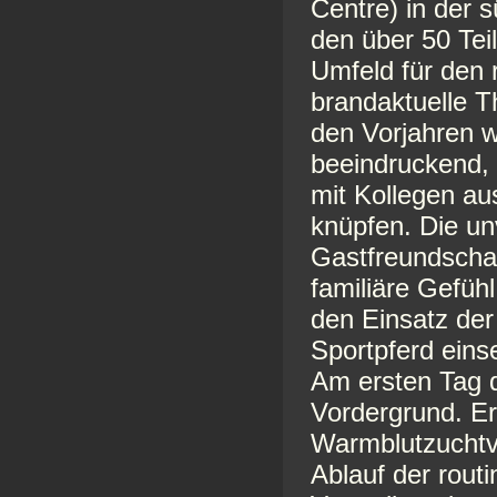
Centre) in der 
den über 50 Tei
Umfeld für den 
brandaktuelle T
den Vorjahren w
beeindruckend, 
mit Kollegen a
knüpfen. Die un
Gastfreundschaf
familiäre Gefühl
den Einsatz der
Sportpferd ein
Am ersten Tag 
Vordergrund. E
Warmblutzuchtv
Ablauf der rout