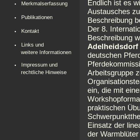
Endlich ist es 
Merkmalserfassung
Austausches zu
Publikationen
Beschreibung be
Der 8. Internat
Kontakt
Beschreibung 
Links und
Adelheidsdorf 
weitere Informationen
deutschen Pferd
Pferdekommissio
Impressum und
Arbeitsgruppe z
rechtliche Hinweise
Organisationste
ein, die mit ei
Workshopformat 
praktischen Üb
Schwerpunktthe
Einsatz der lin
der Warmblüter