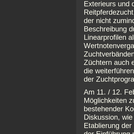
Exterieurs und d
Reitpferdezucht
der nicht zumind
Beschreibung du
Linearprofilen a
Wertnotenverga
Zuchtverbänden 
Züchtern auch 
die weiterführe
der Zuchtprog
Am 11. / 12. Fe
Möglichkeiten z
bestehender Ko
Diskussion, wie
Etablierung der
der Einführung