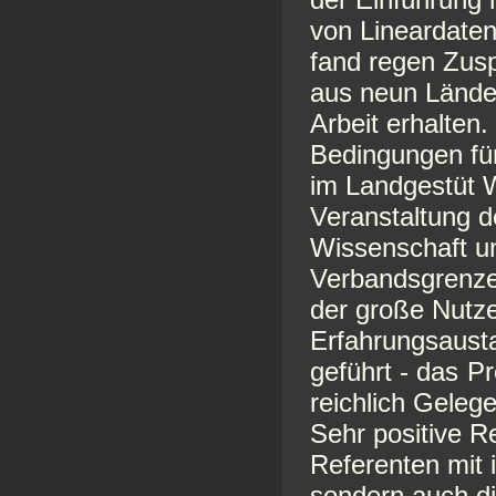
von Lineardate
fand regen Zusp
aus neun Länder
Arbeit erhalten.
Bedingungen fü
im Landgestüt W
Veranstaltung d
Wissenschaft u
Verbandsgrenzen
der große Nutze
Erfahrungsausta
geführt - das
Pr
reichlich Gelege
Sehr positive R
Referenten mit 
sondern auch di