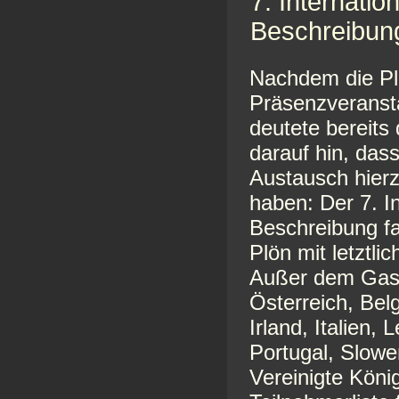
7. Internati
Beschreibun
Nachdem die Pl
Präsenzveranst
deutete bereits
darauf hin, das
Austausch hierz
haben: Der 7. I
Beschreibung fa
Plön mit letztl
Außer dem Gast
Österreich, Bel
Irland, Italien,
Portugal, Slow
Vereinigte König